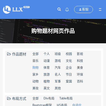
客服
购物题材网页作品
作品题材
全部
个人
班级
校园
影视
音乐
动漫
游戏
文化
科技
购物
体育
汽车
企业
美食
家乡
旅游
名人
节日
环保
动物
植物
军事
爱国
百科
美妆
英文
其他
布局方式
全部
Div布局
Table布局
Bootstrap框架
H5布局
自适应