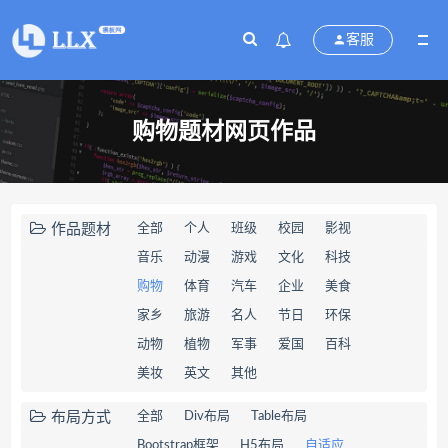
客服
购物题材网页作品
作品题材
全部
个人
班级
校园
影视
音乐
动漫
游戏
文化
科技
购物
体育
汽车
企业
美食
家乡
旅游
名人
节日
环保
动物
植物
军事
爱国
百科
美妆
英文
其他
布局方式
全部
Div布局
Table布局
Bootstrap框架
H5布局
自适应