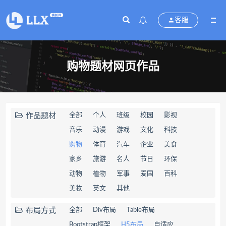
客服
购物题材网页作品
作品题材
全部
个人
班级
校园
影视
音乐
动漫
游戏
文化
科技
购物
体育
汽车
企业
美食
家乡
旅游
名人
节日
环保
动物
植物
军事
爱国
百科
美妆
英文
其他
布局方式
全部
Div布局
Table布局
Bootstrap框架
H5布局
自适应