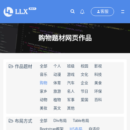
客服
购物题材网页作品
作品题材
全部
个人
班级
校园
影视
音乐
动漫
游戏
文化
科技
购物
体育
汽车
企业
美食
家乡
旅游
名人
节日
环保
动物
植物
军事
爱国
百科
美妆
英文
其他
布局方式
全部
Div布局
Table布局
Bootstrap框架
H5布局
自适应