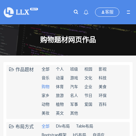
客服
购物题材网页作品
作品题材
全部
个人
班级
校园
影视
音乐
动漫
游戏
文化
科技
购物
体育
汽车
企业
美食
家乡
旅游
名人
节日
环保
动物
植物
军事
爱国
百科
美妆
英文
其他
布局方式
全部
Div布局
Table布局
Bootstrap框架
H5布局
自适应