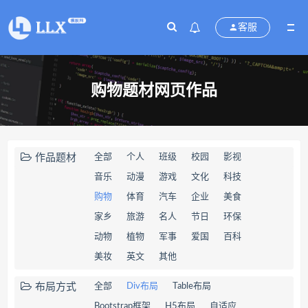
客服
购物题材网页作品
作品题材
全部
个人
班级
校园
影视
音乐
动漫
游戏
文化
科技
购物
体育
汽车
企业
美食
家乡
旅游
名人
节日
环保
动物
植物
军事
爱国
百科
美妆
英文
其他
布局方式
全部
Div布局
Table布局
Bootstrap框架
H5布局
自适应