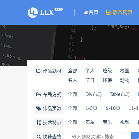
首页
静态网页
全部
个人
班级
校园
作品题材
名人
节日
环保
动物
全部
Div布局
Table布局
布局方式
全部
1-5页
6-10页
11-
作品页数
全部
表单
音乐
视频
技术特点
快速查找