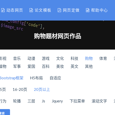
动态网页
论文模板
网页定做
帮助中心
购物题材网页作品
影视
音乐
动漫
游戏
文化
科技
购物
体育
植物
军事
爱国
百科
美妆
英文
其他
Bootstrap框架
H5布局
自适应
15页
16-20页
20页以上
行为
轮播
三层
Js
Jquery
下拉菜单
滚动文字